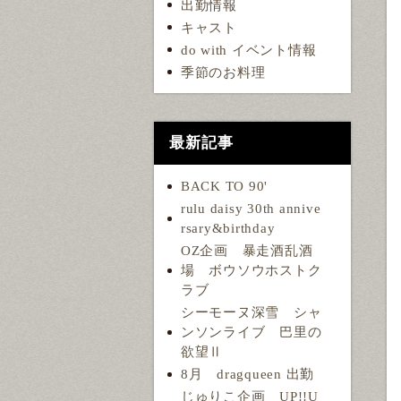
出勤情報
キャスト
do with イベント情報
季節のお料理
最新記事
BACK TO 90'
rulu daisy 30th annive
rsary&birthday
OZ企画 暴走酒乱酒
場 ボウソウホストク
ラブ
シーモーヌ深雪 シャ
ンソンライブ 巴里の
欲望Ⅱ
8月 dragqueen 出勤
じゅりこ企画 UP!!U