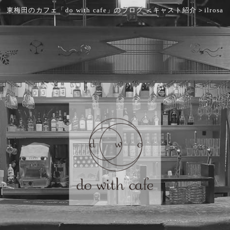
東梅田のカフェ「do with cafe」のブログ ＜キャスト紹介＞ilrosa