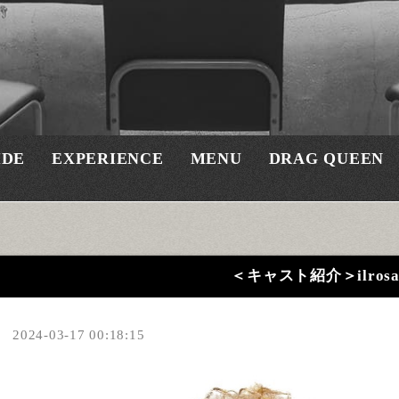
IDE
EXPERIENCE
MENU
DRAG QUEEN
＜キャスト紹介＞ilros
2024-03-17 00:18:15