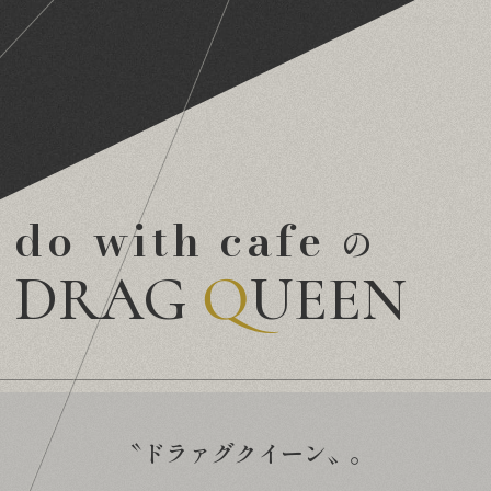
do with cafe
の
DRAG
Q
UEEN
〝ドラァグクイーン〟。