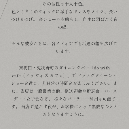
その個性は十人十色。
色とりどりのウィッグに派手なドレスやメイク、長い
つけまつげ。
高いヒールを鳴らし、自由に羽ばたく夜
の蝶。
そんな彼女たちは、各メディアでも活躍の幅を広げて
います。
東梅田・兎我野町のダイニングバー
「do with
cafe（ドゥ ウィズ カフェ）」で
ドラァグクイーン・
ショーを通じ、非日常の時間をお楽しみください。
ま
た、当店は一般営業の他、歓送迎会や新忘会・バース
デー・女子会など、
様々なパーティー利用も可能で
す。
当店で過ごす夜が、お客様にとって素敵なひとと
きとなりますように。