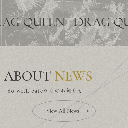
 QUEEN
DRAG QUEE
ABOUT
NEWS
do with cafe
からのお知らせ
View All News