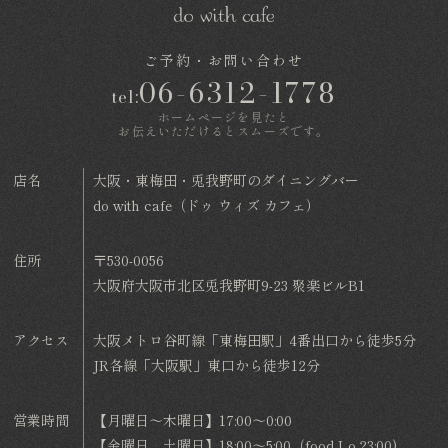
ご予約・お問い合わせ
06-6312-1778
tel:
ホームページを見たと
お伝えいただけるとスムーズです。
店名
大阪・東梅田・兎我野町のダイニングバー
do with cafe（ドゥ ウィズ カフェ）
住所
〒530-0056
大阪府大阪市北区兎我野町9-23 聚楽ビルB1
アクセス
大阪メトロ谷町線「東梅田駅」4番出口から徒歩5分
JR各線「大阪駅」東口から徒歩12分
営業時間
【月曜日～木曜日】17:00～0:00
【金曜日、土曜日】18:00～5:00（food Lo.23:00)