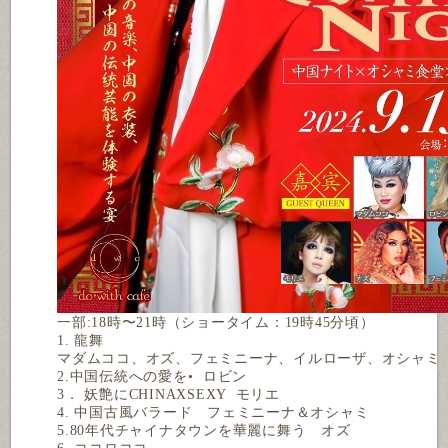
一部:18時〜21時（ショータイム：19時45分頃）
1. 龍舞
マダムココ、オズ、フェミニーナ、イルローザ、オシャミ
2.中国伝統への愛を•  ロビン
3． 妖艶にCHINAXSEXY  モリエ
4. 中国古風バラード　フェミニーナ＆オシャミ
5.80年代チャイナタウンを華麗に舞う　オズ