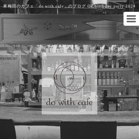
東梅田のカフェ「do with cafe」のブログ OZ birthday party 2024